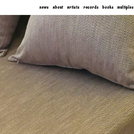
news
about
artists
records
books
multiples