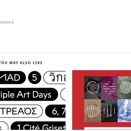
ession-2
YOU MAY ALSO LIKE