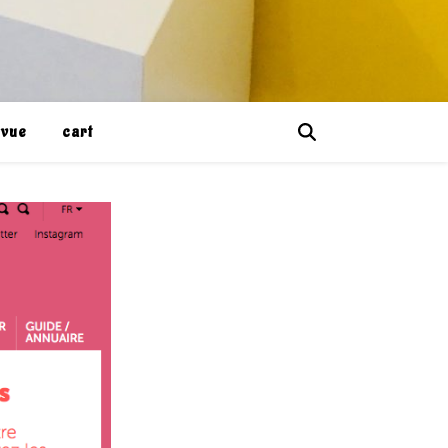
evue
cart