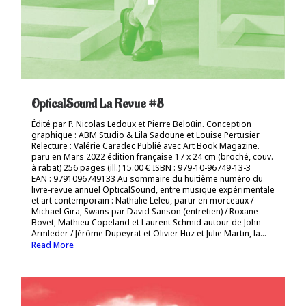
OpticalSound La Revue #8
Édité par P. Nicolas Ledoux et Pierre Beloüin. Conception
graphique : ABM Studio & Lila Sadoune et Louise Pertusier
Relecture : Valérie Caradec Publié avec Art Book Magazine.
paru en Mars 2022 édition française 17 x 24 cm (broché, couv.
à rabat) 256 pages (ill.) 15.00 € ISBN : 979-10-96749-13-3
EAN : 9791096749133 Au sommaire du huitième numéro du
livre-revue annuel OpticalSound, entre musique expérimentale
et art contemporain : Nathalie Leleu, partir en morceaux /
Michael Gira, Swans par David Sanson (entretien) / Roxane
Bovet, Mathieu Copeland et Laurent Schmid autour de John
Armleder / Jérôme Dupeyrat et Olivier Huz et Julie Martin, la...
Read More