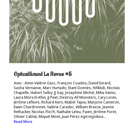
OpticalSound La Revue #5
Avec : Anne-Valérie Gasc, François Coadou, David Evrard,
Sasha Vernaeve, Marc Hurtado, Etant Donnés, Hifiklub, Nicolas
Chapelle, Hubert Selby, JJ Gay, Josephine Michel, Mika Vainio,
Laura Morsch-Khin, JJ Peet, Destroy All Monsters, Cary Loren,
Jérôme Lefèvre, Richard Kern, Mabel Tapia, Marjorie Cameron,
Ewen Chardronnet, Valérie Caradec, William Breeze, Jeanne
Rethacker, Nicolas Floc’h, Nathalie Leleu, Paien, Jérôme Poret,
Olivier Cablat, Miquel Mont, Juan Pérez Agirregoikoa…
Read More