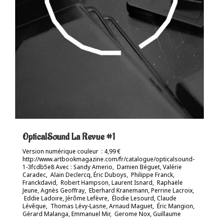
OpticalSound La Revue #1
Version numérique couleur : 4,99 €
http://www.artbookmagazine.com/fr/catalogue/opticalsound-
1-3fcdb5e8 Avec : Sandy Amerio, Damien Béguet, Valérie
Caradec, Alain Declercq, Éric Duboys, Philippe Franck,
Franckdavid, Robert Hampson, Laurent Isnard, Raphaële
Jeune, Agnès Geoffray, Eberhard Kranemann, Perrine Lacroix,
Eddie Ladoire, Jérôme Lefèvre, Élodie Lesourd, Claude
Lévêque, Thomas Lévy-Lasne, Arnaud Maguet, Éric Mangion,
Gérard Malanga, Emmanuel Mir, Gerome Nox, Guillaume