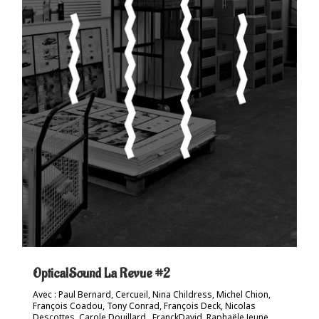
OpticalSound La Revue #2
Avec : Paul Bernard, Cercueil, Nina Childress, Michel Chion,
François Coadou, Tony Conrad, François Deck, Nicolas
Descottes, Carole Douillard , FranckDavid, Raphaële Jeune,