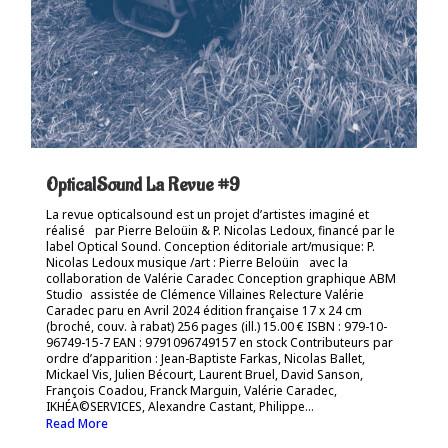
OpticalSound La Revue #9
La revue opticalsound est un projet d’artistes imaginé et
réalisé par Pierre Beloüin & P. Nicolas Ledoux, financé par le
label Optical Sound. Conception éditoriale art/musique: P.
Nicolas Ledoux musique /art : Pierre Beloüin avec la
collaboration de Valérie Caradec Conception graphique ABM
Studio assistée de Clémence Villaines Relecture Valérie
Caradec paru en Avril 2024 édition française 17 x 24 cm
(broché, couv. à rabat) 256 pages (ill.) 15.00 € ISBN : 979-10-
96749-15-7 EAN : 9791096749157 en stock Contributeurs par
ordre d’apparition : Jean-Baptiste Farkas, Nicolas Ballet,
Mickael Vis, Julien Bécourt, Laurent Bruel, David Sanson,
François Coadou, Franck Marguin, Valérie Caradec,
IKHÉA©SERVICES, Alexandre Castant, Philippe...
Read More