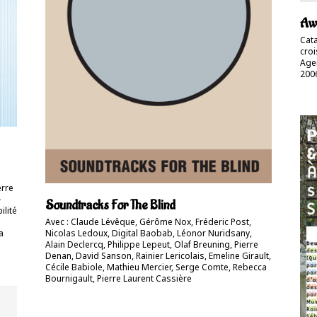
Awa
Cat
croi
Agen
200
erre
-
Soundtracks For The Blind
ilité
Avec : Claude Lévêque, Gérôme Nox, Fréderic Post,
a
Nicolas Ledoux, Digital Baobab, Léonor Nuridsany,
Alain Declercq, Philippe Lepeut, Olaf Breuning, Pierre
Denan, David Sanson, Rainier Lericolais, Emeline Girault,
Cécile Babiole, Mathieu Mercier, Serge Comte, Rebecca
Bournigault, Pierre Laurent Cassière