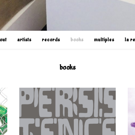
out
artists
records
books
multiples
la r
books