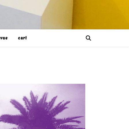
evue
cart