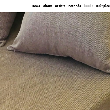
news
about
artists
records
books
multiples