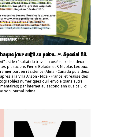
haque jour suffit sa peine…™. Special Kit.
kit” est le résultat du travail croisé entre les deux
stes plasticiens Pierre Beloüin et P. Nicolas Ledoux.
remier part en résidence (Alma - Canada puis deux
après à la Villa Arson - Nice - France) et réalise des
ographies numériques qu’il envoie (sans autre
entaires) par internet au second afin que celui-ci
ve son journal intime…