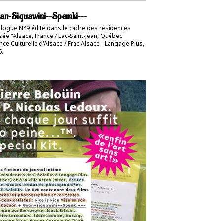
n~Siguawini~~Spemki~~~
alogue N°9 édité dans le cadre des résidences
sée "Alsace, France / Lac-Saint-Jean, Québec"
ce Culturelle d'Alsace / Frac Alsace - Langage Plus,
6.