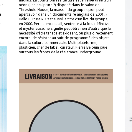
anglais. La courte phrase de titre est en effet tirée d’un
que
néon (une sculpture ?) disposé dans le salon de
Threshold House, la maison du groupe qu’on peut
e
apercevoir dans un documentaire anglais de 2001, «
Hello Culture ». C’est aussi le titre d’un live du groupe,
e
en 2000. Persistence is all, sentence à la fois définitive
et mystérieuse, ne signifie peut-être rien d’autre que la
nécessité d’être tenace et exigeant, ou plus directement
encore, de résister au suicide programmé des objets
dans la culture commerciale. Multi-plateforme,
plasticien, chef de label, curateur, Pierre Beloüin joue
sur tous les fronts de la résistance underground.