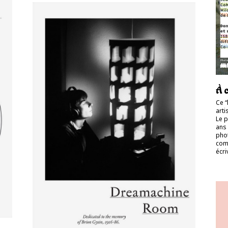
À c
Ce “
arti
Le p
ans 
phot
comm
écri