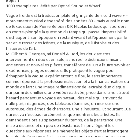
Béjean
1000 exemplaires, édité par Optical Sound et Wharf
Vague froide est la traduction plate et grinçante de « cold wave » –
mouvement musical désespéré des années 80 – mais aussi le nom
de l’exposition de Pierre Beloüin & P. Nicolas Ledoux qui abordera
en contre-plongée la question du temps qui passe, l’impossibilité
d’échapper à son époque en restant vivant ! et l’épuisement par le
sac et le ressac des icônes, de la musique, de l’Histoire et des
histoires de l’art…
Mi Gilbert & Georges, mi Donald & Judd, les deux artistes
interviennent en duo et en solo, sans réelle distinction, mixant
anciennes et nouvelles pièces, transférant de l’un à l’autre savoir et
expériences, pièges et pièces. Ils pratiquent le vague pour
échapper à la vague, expérimentent le flou, le sans importance
comme réponse à la professionnalisation et à la financiarisation du
monde de l’art : Une image redimensionnée, extraite d’un disque
dur parmi des milliers; une vidéo réactivée, prise dans la nuit à tout
hasard pendant un voyage en bateau; des mails qui arrivent de
nulle part, réagencés; des tableaux réanimés; un mur sur une
autoroute; des échos de chansons, une silhouette…Et pourtant…Ce
qui est vu n’est pas forcément ce que montrent les artistes. Ils
demandent alors au spectateur du temps, de la persitance, une
mise à distance et un peu de résistance. Ils privilégient les
questions aux réponses. Malmènent les objets d’art et interrogent
le statut de l’œœuvre. Ils Laissent imaginer ce qui est entre, ce qui