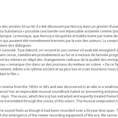
des années 50 ou 60, il a été découvert par Norscq dans un grenier d’une 
osa Substancia » possède une bande-son impeccable acclamée comme ‘pionn
’époque. La musique, que Norscq a récupérée et traitée trame par trame d
tion qui auraient été normalement transmis par la voix des acteurs. La co
 place des dialogues.
curiosité. Tout d’abord, on ressent le son comme s’il avait été enregistré s
 sans cesse, s’améliorant probablement au fur et à mesure de l’arrivée pro
nt les mêmes en dépit des changements radicaux de la qualité des enregis
eau » remarque-t’on dans un des journaux du metteur en scène. « De ce fai
nt, même si le rythme est lent et au plus bas et si les bourdons nous la
nt le film ».
inema from the 1950’s or 60’s and was discovered in an attic in a small to
ia’ has an impeccable musical soundtrack hailed as ‘pioneering and pivotal
ly days. The music, which Norscq has extracted and expertly treated frame
e transmitted through the voices of the actors. The musical composition t
ly, the sound feels as though it had been recorded over a 50 year time span
ith the emergence of the newer recording equipment of the era. We sense 