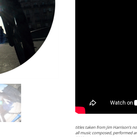
titles taken from Jim Harrison’s n
all music composed, performed an