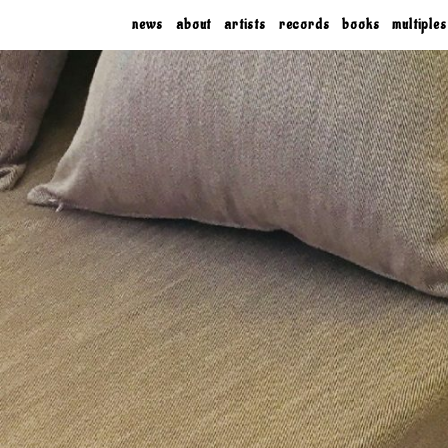
news
about
artists
records
books
multiples