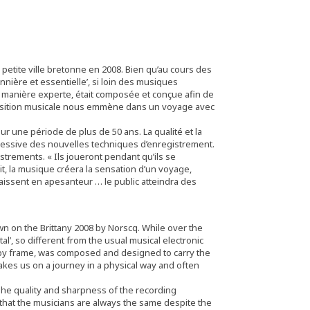
petite ville bretonne en 2008. Bien qu’au cours des
ière et essentielle’, si loin des musiques
e manière experte, était composée et conçue afin de
mposition musicale nous emmène dans un voyage avec
ur une période de plus de 50 ans. La qualité et la
gressive des nouvelles techniques d’enregistrement.
trements. « Ils joueront pendant qu’ils se
t, la musique créera la sensation d’un voyage,
issent en apesanteur … le public atteindra des
wn on the Brittany 2008 by Norscq. While over the
’, so different from the usual musical electronic
 by frame, was composed and designed to carry the
akes us on a journey in a physical way and often
. The quality and sharpness of the recording
that the musicians are always the same despite the