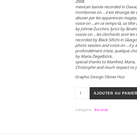
2008.
mexican banda recorded in Oaxac
trombones on …il est étrange de vo
abuser par les apparences magiques
voice on …en ce temps-là, sa tête 
by Johnie Zucchini, lyrics by Ibrah
voices on …les clochards sont les
recorded by Black Sifichi in Glasg
photo session and voice on …il y a
profondément triste, quelque cho
by Maria Ziegelböck.
special thanks to Manfred, Maria, Pi
Christophe and much respect to Jim
Graphic Design Olivier Hüz
AJOUTER AU PANIE
Catégorie :
Records