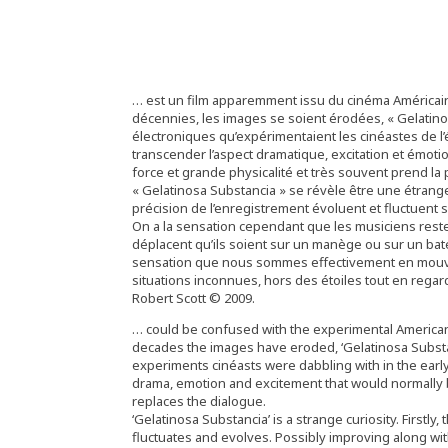
… est un film apparemment issu du cinéma Américain 
décennies, les images se soient érodées, « Gelatin
électroniques qu’expérimentaient les cinéastes de l
transcender l’aspect dramatique, excitation et émo
force et grande physicalité et très souvent prend la
« Gelatinosa Substancia » se révèle être une étrange 
précision de l’enregistrement évoluent et fluctuent
On a la sensation cependant que les musiciens reste
déplacent qu’ils soient sur un manège ou sur un bat
sensation que nous sommes effectivement en mouveme
situations inconnues, hors des étoiles tout en regarda
Robert Scott © 2009.
… could be confused with the experimental American c
decades the images have eroded, ‘Gelatinosa Substanc
experiments cinéasts were dabbling with in the ear
drama, emotion and excitement that would normally b
replaces the dialogue.
‘Gelatinosa Substancia’ is a strange curiosity. First
fluctuates and evolves. Possibly improving along w