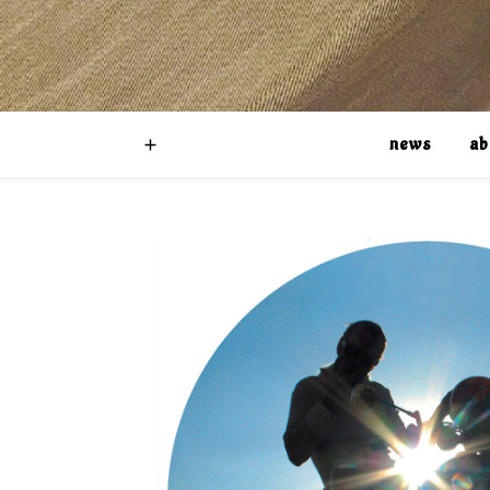
news
ab