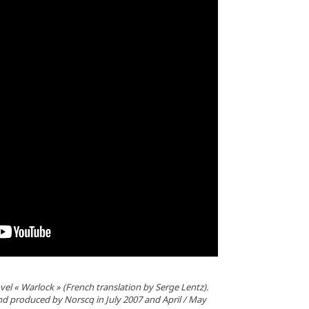
ovel « Warlock » (French translation by Serge Lentz).
d produced by Norscq in July 2007 and April / May