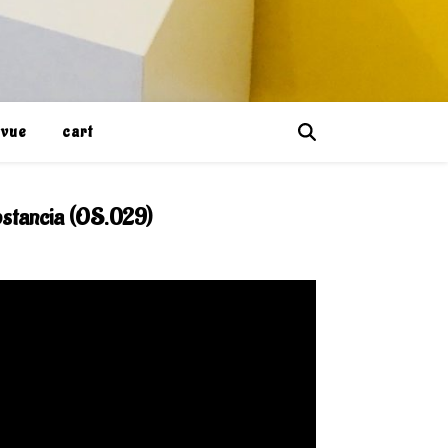
evue
cart
bstancia (OS.029)