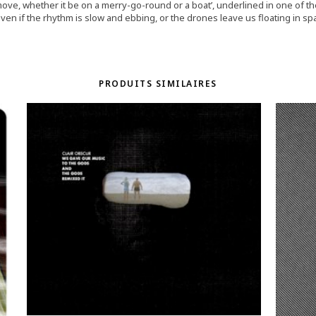
 move, whether it be on a merry-go-round or a boat’, underlined in one of the 
even if the rhythm is slow and ebbing, or the drones leave us floating in s
PRODUITS SIMILAIRES