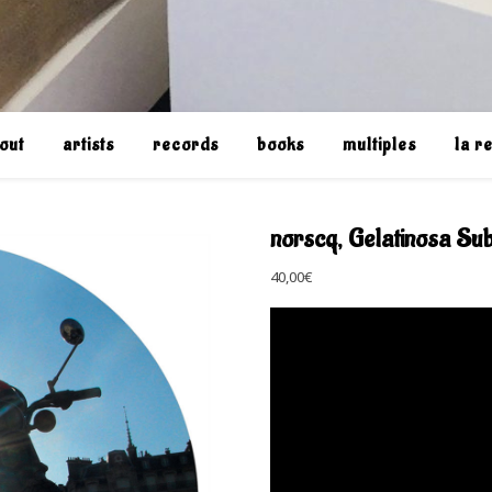
out
artists
records
books
multiples
la r
norscq, Gelatinosa Su
40,00
€