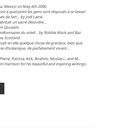
a, Mexico on May 6th 2006.
ir à quel point les gens sont disposés à se laisser
 de l’art… by Joël Lainé.
abritait un sacré désordre…
im Quraishi.
 millonnaires du soleil… by Robbie Mack and Baz
ow, Scotland.
vait en elle quelque chose de gracieux, bien que
se d’océanique, de parfaitement vivant…
erre, Patricia, Kirk, Ibrahim, Nicolas L. and M.,
 Harrison for his beautiful and inspiring writings.
R