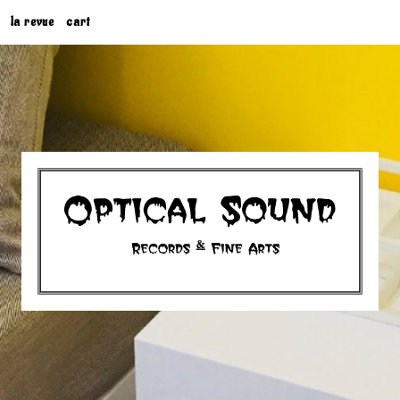
la revue
cart