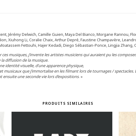
incent, Jérémy Delwich, Camille Guien, Maya Del Bianco, Morgane Rannou, Fl
illion, Xiuhong Li, Coralie Chaix, Arthur Depré, Faustine Champavère, Leandr
 Moatassem Fettouhi, Hajer Kedadi, Diego Sébastian-Ponce, Lingjia Zhang, Cam
ces musiques, j’invente les artistes musiciens qui auraient pu les composer.
e la diffusion de la musique.
’une identité visuelle, d’une apparence physique,
 et musicaux que j’immortalise en les filmant lors de tournages / spectacle
nt ensuite une seconde vie lors d’expositions
. »
PRODUITS SIMILAIRES