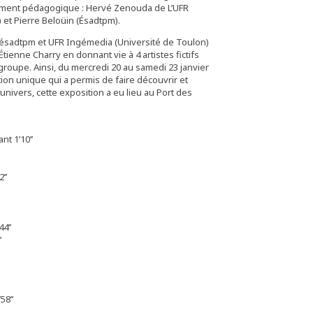
ment pédagogique : Hervé Zenouda de L’UFR
et Pierre Beloüin (Ésadtpm).
 ésadtpm et UFR Ingémedia (Université de Toulon)
tienne Charry en donnant vie à 4 artistes fictifs
 groupe. Ainsi, du mercredi 20 au samedi 23 janvier
tion unique qui a permis de faire découvrir et
univers, cette exposition a eu lieu au Port des
t 1’10’’
’’
4’’
’
58’’