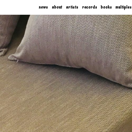
news
about
artists
records
books
multiples