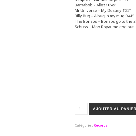
Barnabob – Allez ! 0’49’’
Mr Universe – My Destiny 1’22’’
Billy Bug – A bug in my mug 0’41’’
The Bonzos – Bonzos go to the Zo
Schuss – Mon Royaume englouti 2’
AJOUTER AU PANIE
Catégorie :
Records