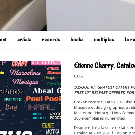
out
artists
records
books
multiples
la r
Etienne Charry, Catalo
0,00
€
DISQUE 10″ GRATUIT OFFERT PO
FREE 10″ RELEASE OFFERED FO
Broken records BRKN 030 – Disque
Musique et design graphique : Et
Mastering : Norscq – Hors Commerce 
300 exemplaires numérotés
Disque édité à la suite de l’ateli
Catalogue » en 2021 à Toulon, pro