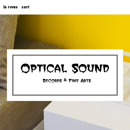
la revue
cart