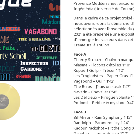
Provence Méditerranée, encadre
Ingémédia (Université de Toulon) 
Dans le cadre de ce projet croisé
nous avons repris la démarche d’É
sélectionnés avec l’ensemble du
2021 a été présentée une exposi
d’immerger les visiteurs dans cet 
Créateurs, à Toulon
Face A
Thierry Scratch – Chaînon manquan
Miasme – Flocons d’étoiles 1’10’’
Ruppert Guilp – Trésor 1’12’’
Les Troglodytes – Papier Gras 1’12
Vagabond – Qui ? 1’42’’
The Bulbs – J’suis un steak 1’47’’
Navarin – Chevalier 0’56’’
Les Délicieux – Pirogue volante 1’4
Podomil – Pebble in my shoe 0’47’
Face B
Bill Mirror – Rain Symphony 1’15’’
Randolph – Paranormality 1’24’’
Kadour Packshot – Hit the Gong 0’
Dauphin – Larmes de joie 1’17’’